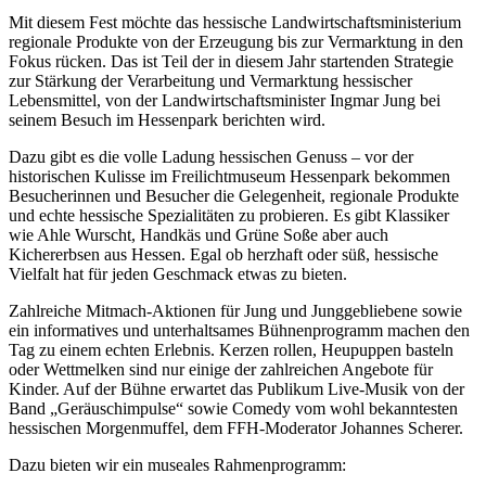
Mit diesem Fest möchte das hessische Landwirtschaftsministerium
regionale Produkte von der Erzeugung bis zur Vermarktung in den
Fokus rücken. Das ist Teil der in diesem Jahr startenden Strategie
zur Stärkung der Verarbeitung und Vermarktung hessischer
Lebensmittel, von der Landwirtschaftsminister Ingmar Jung bei
seinem Besuch im Hessenpark berichten wird.
Dazu gibt es die volle Ladung hessischen Genuss – vor der
historischen Kulisse im Freilichtmuseum Hessenpark bekommen
Besucherinnen und Besucher die Gelegenheit, regionale Produkte
und echte hessische Spezialitäten zu probieren. Es gibt Klassiker
wie Ahle Wurscht, Handkäs und Grüne Soße aber auch
Kichererbsen aus Hessen. Egal ob herzhaft oder süß, hessische
Vielfalt hat für jeden Geschmack etwas zu bieten.
Zahlreiche Mitmach-Aktionen für Jung und Junggebliebene sowie
ein informatives und unterhaltsames Bühnenprogramm machen den
Tag zu einem echten Erlebnis. Kerzen rollen, Heupuppen basteln
oder Wettmelken sind nur einige der zahlreichen Angebote für
Kinder. Auf der Bühne erwartet das Publikum Live-Musik von der
Band „Geräuschimpulse“ sowie Comedy vom wohl bekanntesten
hessischen Morgenmuffel, dem FFH-Moderator Johannes Scherer.
Dazu bieten wir ein museales Rahmenprogramm: