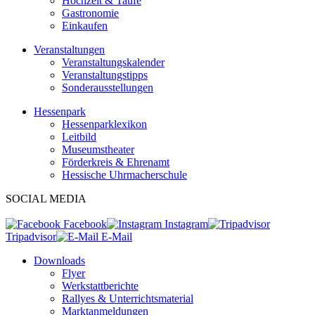
Hochzeit & Taufe
Gastronomie
Einkaufen
Veranstaltungen
Veranstaltungskalender
Veranstaltungstipps
Sonderausstellungen
Hessenpark
Hessenparklexikon
Leitbild
Museumstheater
Förderkreis & Ehrenamt
Hessische Uhrmacherschule
SOCIAL MEDIA
Facebook
Instagram
Tripadvisor
E-Mail
Downloads
Flyer
Werkstattberichte
Rallyes & Unterrichtsmaterial
Marktanmeldungen