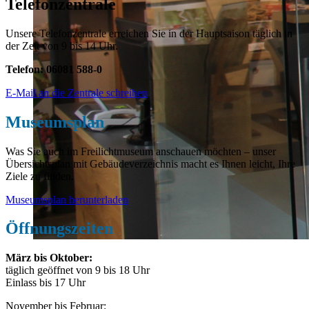
Telefonzentrale
Unsere Telefonzentrale erreichen Sie in der Hauptsaison täglich in
der Zeit von 9 bis 14 Uhr.
Telefon: 06081 588-0
E-Mail an die Zentrale schreiben
Museumsplan
Was Sie auch im Freilichtmuseum anschauen möchten – unser
Übersichtsplan mit Gebäudeverzeichnis macht es Ihnen leicht, Ihre
Ziele zu finden.
Museumsplan herunterladen
Öffnungszeiten
März bis Oktober:
täglich geöffnet von 9 bis 18 Uhr
Einlass bis 17 Uhr
November bis Februar: