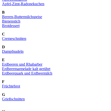
Apfel-Zimt-Radonekuchen
B
Beeren-Buttermilchspeise
Bienenstich
Brotdessert
C
Cremeschnitten
D
Dampfnudeln
E
Erdbeeren und Rhabarber
Erdbeermarmelade kalt gerührt
Erdbeerquark und Erdbeermilch
F
Früchtebrot
G
Grießschnitten