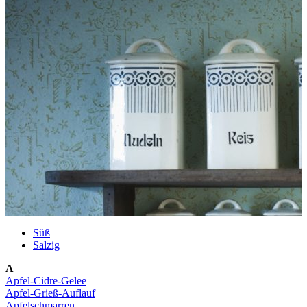
Süß
Salzig
A
Apfel-Cidre-Gelee
Apfel-Grieß-Auflauf
Apfelschmarren