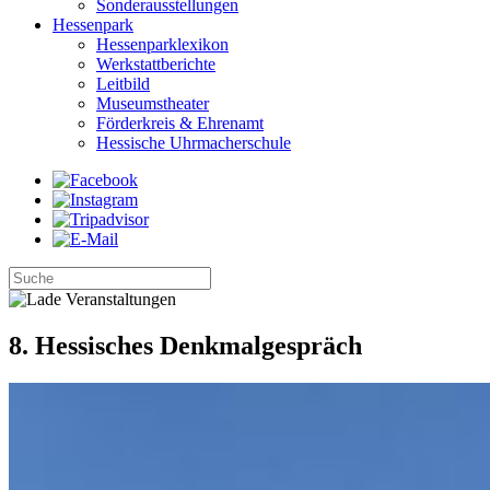
Sonderausstellungen
Hessenpark
Hessenparklexikon
Werkstattberichte
Leitbild
Museumstheater
Förderkreis & Ehrenamt
Hessische Uhrmacherschule
8. Hessisches Denkmalgespräch