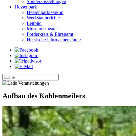
Sonderausstellungen
Hessenpark
Hessenparklexikon
Werkstattberichte
Leitbild
Museumstheater
Förderkreis & Ehrenamt
Hessische Uhrmacherschule
Aufbau des Kohlenmeilers