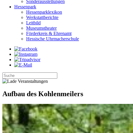
Sonderausstellungen
Hessenpark
Hessenparklexikon
Werkstattberichte
Leitbild
Museumstheater
Förderkreis & Ehrenamt
Hessische Uhrmacherschule
Aufbau des Kohlenmeilers