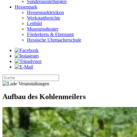
Sonderausstellungen
Hessenpark
Hessenparklexikon
Werkstattberichte
Leitbild
Museumstheater
Förderkreis & Ehrenamt
Hessische Uhrmacherschule
Aufbau des Kohlenmeilers