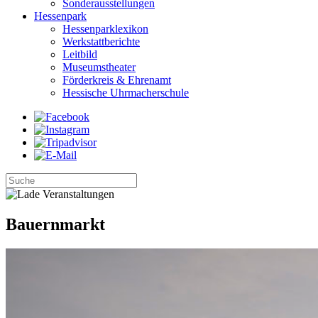
Sonderausstellungen
Hessenpark
Hessenparklexikon
Werkstattberichte
Leitbild
Museumstheater
Förderkreis & Ehrenamt
Hessische Uhrmacherschule
Bauernmarkt