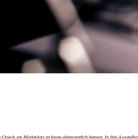
 Queck am Marktplatz ist heute ehrenamtlich betreut. In drei Ausstellu