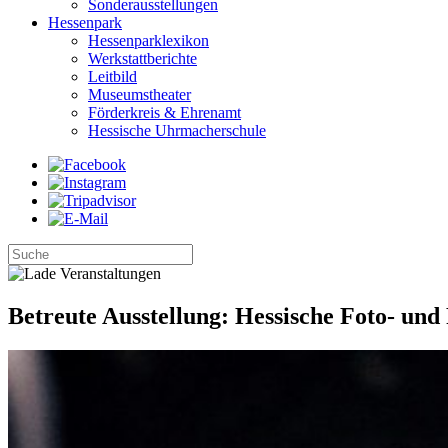
Sonderausstellungen
Hessenpark
Hessenparklexikon
Werkstattberichte
Leitbild
Museumstheater
Förderkreis & Ehrenamt
Hessische Uhrmacherschule
Betreute Ausstellung: Hessische Foto- und