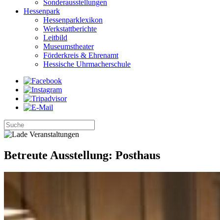
Sonderausstellungen
Hessenpark
Hessenparklexikon
Werkstattberichte
Leitbild
Museumstheater
Förderkreis & Ehrenamt
Hessische Uhrmacherschule
Betreute Ausstellung: Posthaus