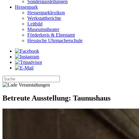
Sonderausstellungen
Hessenpark
Hessenparklexikon
Werkstattberichte
Leitbild
Museumstheater
Förderkreis & Ehrenamt
Hessische Uhrmacherschule
Betreute Ausstellung: Taunushaus