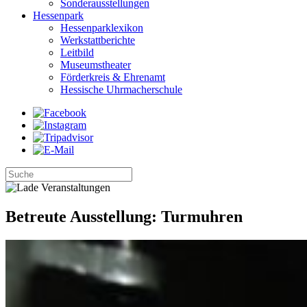
Sonderausstellungen
Hessenpark
Hessenparklexikon
Werkstattberichte
Leitbild
Museumstheater
Förderkreis & Ehrenamt
Hessische Uhrmacherschule
Betreute Ausstellung: Turmuhren