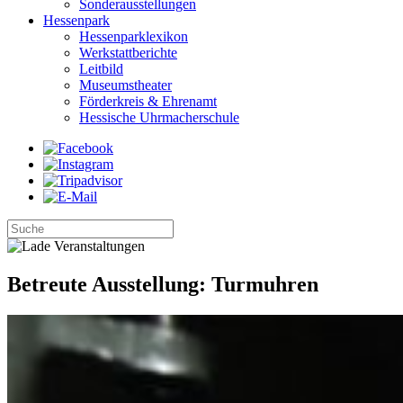
Sonderausstellungen
Hessenpark
Hessenparklexikon
Werkstattberichte
Leitbild
Museumstheater
Förderkreis & Ehrenamt
Hessische Uhrmacherschule
Betreute Ausstellung: Turmuhren