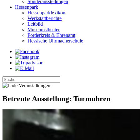
Sonderausstellungen
Hessenpark
Hessenparklexikon
Werkstattberichte
Leitbild
Museumstheater
Förderkreis & Ehrenamt
Hessische Uhrmacherschule
Betreute Ausstellung: Turmuhren