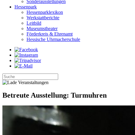
Sonderausstellungen
Hessenpark
Hessenparklexikon
Werkstattberichte
Leitbild
Museumstheater
Förderkreis & Ehrenamt
Hessische Uhrmacherschule
Betreute Ausstellung: Turmuhren