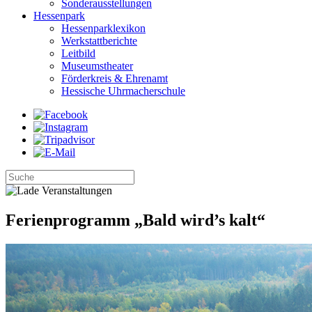
Sonderausstellungen
Hessenpark
Hessenparklexikon
Werkstattberichte
Leitbild
Museumstheater
Förderkreis & Ehrenamt
Hessische Uhrmacherschule
Ferienprogramm „Bald wird’s kalt“