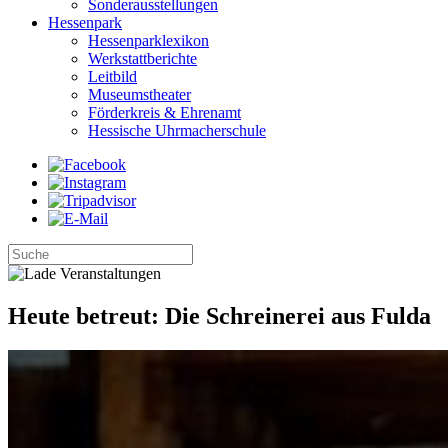
Sonderausstellungen
Hessenpark
Hessenparklexikon
Werkstattberichte
Leitbild
Museumstheater
Förderkreis & Ehrenamt
Hessische Uhrmacherschule
Heute betreut: Die Schreinerei aus Fulda