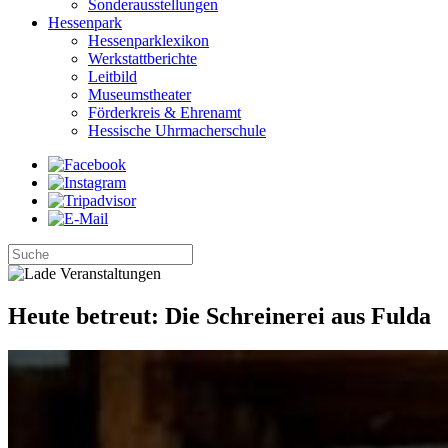
Sonderausstellungen
Hessenpark
Hessenparklexikon
Werkstattberichte
Leitbild
Museumstheater
Förderkreis & Ehrenamt
Hessische Uhrmacherschule
Heute betreut: Die Schreinerei aus Fulda