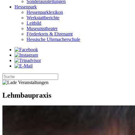
Sonderausstellungen
Hessenpark
Hessenparklexikon
Werkstattberichte
Leitbild
Museumstheater
Förderkreis & Ehrenamt
Hessische Uhrmacherschule
Lehmbaupraxis