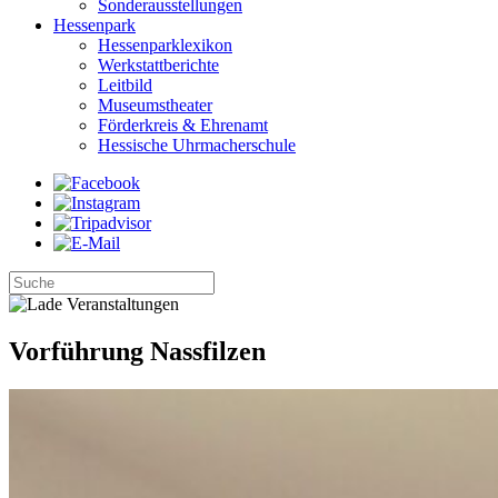
Sonderausstellungen
Hessenpark
Hessenparklexikon
Werkstattberichte
Leitbild
Museumstheater
Förderkreis & Ehrenamt
Hessische Uhrmacherschule
Vorführung Nassfilzen