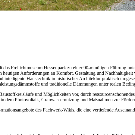
t das Freilichtmuseum Hessenpark zu einer 90-minütigen Führung unter
t den heutigen Anforderungen an Komfort, Gestaltung und Nachhaltigkei
 intelligente Haustechnik in historischer Architektur praktisch umge
chleistungsdämmstoffe und traditionelle Dämmungen unter realen Bedi
 Baustoffkreisläufe und Möglichkeiten vor, durch ressourcenschonend
le“, in dem Photovoltaik, Grauwassernutzung und Maßnahmen zur Förderun
ormationsangebote des Fachwerk-Wikis, die eine vertiefende Auseinand