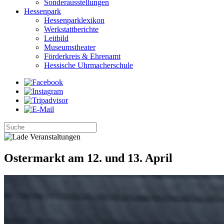
Sonderausstellungen
Hessenpark
Hessenparklexikon
Werkstattberichte
Leitbild
Museumstheater
Förderkreis & Ehrenamt
Hessische Uhrmacherschule
Ostermarkt am 12. und 13. April