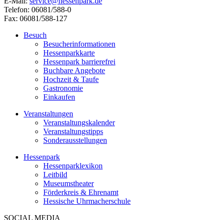
E-Mail:
service@hessenpark.de
Telefon: 06081/588-0
Fax: 06081/588-127
Besuch
Besucherinformationen
Hessenparkkarte
Hessenpark barrierefrei
Buchbare Angebote
Hochzeit & Taufe
Gastronomie
Einkaufen
Veranstaltungen
Veranstaltungskalender
Veranstaltungstipps
Sonderausstellungen
Hessenpark
Hessenparklexikon
Leitbild
Museumstheater
Förderkreis & Ehrenamt
Hessische Uhrmacherschule
SOCIAL MEDIA