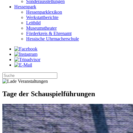
Sonderausstellungen
Hessenpark
Hessenparklexikon
Werkstattberichte
Leitbild
Museumstheater
Förderkreis & Ehrenamt
Hessische Uhrmacherschule
Tage der Schauspielführungen