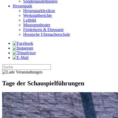
Sonderausstellungen
Hessenpark
Hessenparklexikon
Werkstattberichte
Leitbild
Museumstheater
Förderkreis & Ehrenamt
Hessische Uhrmacherschule
Tage der Schauspielführungen