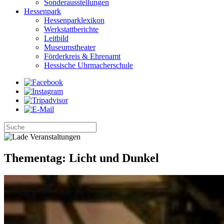
Sonderausstellungen
Hessenpark
Hessenparklexikon
Werkstattberichte
Leitbild
Museumstheater
Förderkreis & Ehrenamt
Hessische Uhrmacherschule
Thementag: Licht und Dunkel