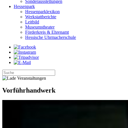
Sonderausstellungen
Hessenpark
Hessenparklexikon
Werkstattberichte
Leitbild
Museumstheater
Förderkreis & Ehrenamt
Hessische Uhrmacherschule
Vorführhandwerk