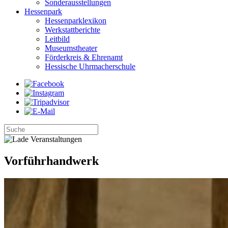
Sonderausstellungen
Hessenpark
Hessenparklexikon
Werkstattberichte
Leitbild
Museumstheater
Förderkreis & Ehrenamt
Hessische Uhrmacherschule
Vorführhandwerk