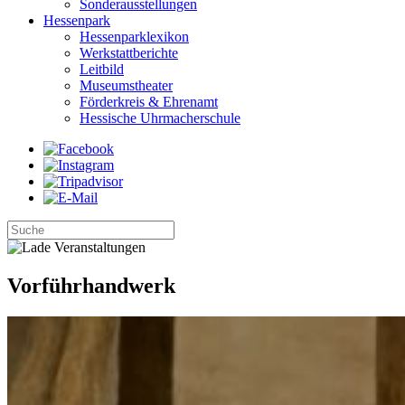
Sonderausstellungen
Hessenpark
Hessenparklexikon
Werkstattberichte
Leitbild
Museumstheater
Förderkreis & Ehrenamt
Hessische Uhrmacherschule
Vorführhandwerk