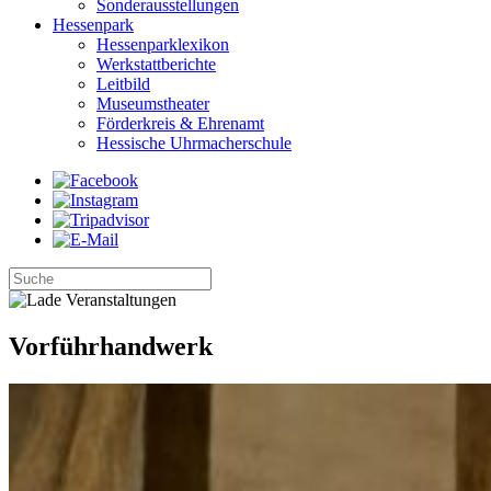
Sonderausstellungen
Hessenpark
Hessenparklexikon
Werkstattberichte
Leitbild
Museumstheater
Förderkreis & Ehrenamt
Hessische Uhrmacherschule
Vorführhandwerk