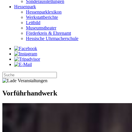
Sonderausstellungen
Hessenpark
Hessenparklexikon
Werkstattberichte
Leitbild
Museumstheater
Förderkreis & Ehrenamt
Hessische Uhrmacherschule
Vorführhandwerk