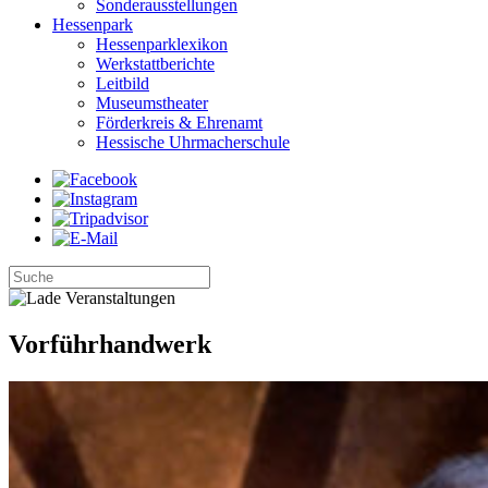
Sonderausstellungen
Hessenpark
Hessenparklexikon
Werkstattberichte
Leitbild
Museumstheater
Förderkreis & Ehrenamt
Hessische Uhrmacherschule
Vorführhandwerk