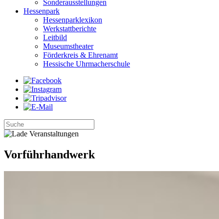
Sonderausstellungen
Hessenpark
Hessenparklexikon
Werkstattberichte
Leitbild
Museumstheater
Förderkreis & Ehrenamt
Hessische Uhrmacherschule
Vorführhandwerk