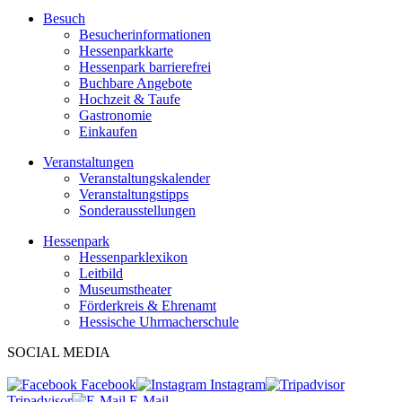
Besuch
Besucherinformationen
Hessenparkkarte
Hessenpark barrierefrei
Buchbare Angebote
Hochzeit & Taufe
Gastronomie
Einkaufen
Veranstaltungen
Veranstaltungskalender
Veranstaltungstipps
Sonderausstellungen
Hessenpark
Hessenparklexikon
Leitbild
Museumstheater
Förderkreis & Ehrenamt
Hessische Uhrmacherschule
SOCIAL MEDIA
Facebook
Instagram
Tripadvisor
E-Mail