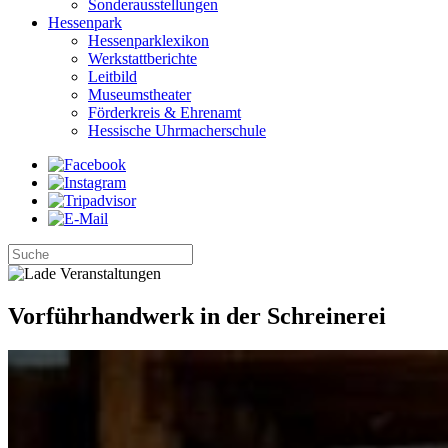
Sonderausstellungen
Hessenpark
Hessenparklexikon
Werkstattberichte
Leitbild
Museumstheater
Förderkreis & Ehrenamt
Hessische Uhrmacherschule
Vorführhandwerk in der Schreinerei