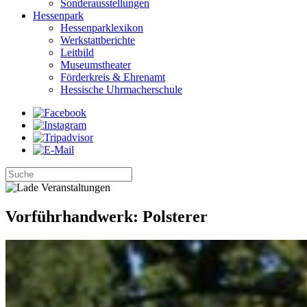
Sonderausstellungen
Hessenpark
Hessenparklexikon
Werkstattberichte
Leitbild
Museumstheater
Förderkreis & Ehrenamt
Hessische Uhrmacherschule
Vorführhandwerk: Polsterer