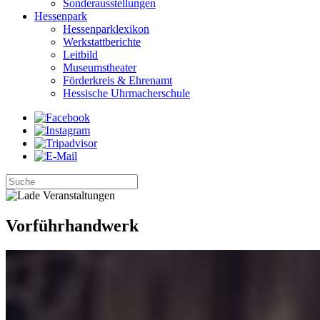
Sonderausstellungen
Hessenpark
Hessenparklexikon
Werkstattberichte
Leitbild
Museumstheater
Förderkreis & Ehrenamt
Hessische Uhrmacherschule
Vorführhandwerk