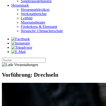
Sonderausstellungen
Hessenpark
Hessenparklexikon
Werkstattberichte
Leitbild
Museumstheater
Förderkreis & Ehrenamt
Hessische Uhrmacherschule
Vorführung: Drechseln