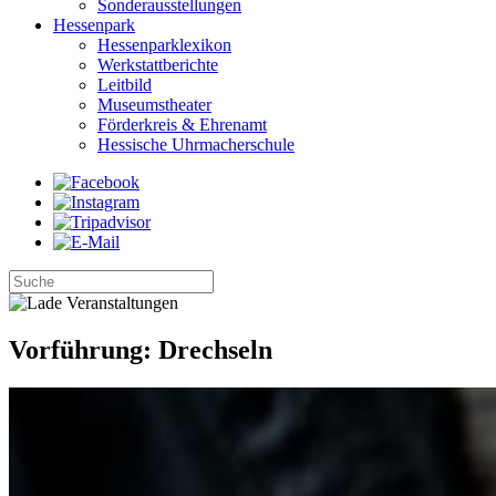
Sonderausstellungen
Hessenpark
Hessenparklexikon
Werkstattberichte
Leitbild
Museumstheater
Förderkreis & Ehrenamt
Hessische Uhrmacherschule
Vorführung: Drechseln