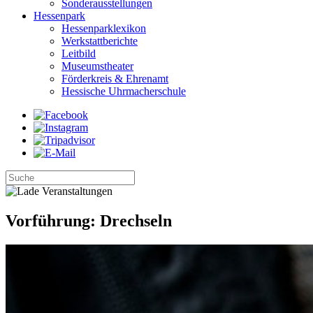
Sonderausstellungen
Hessenpark
Hessenparklexikon
Werkstattberichte
Leitbild
Museumstheater
Förderkreis & Ehrenamt
Hessische Uhrmacherschule
Vorführung: Drechseln