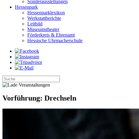
Sonderausstellungen
Hessenpark
Hessenparklexikon
Werkstattberichte
Leitbild
Museumstheater
Förderkreis & Ehrenamt
Hessische Uhrmacherschule
Vorführung: Drechseln