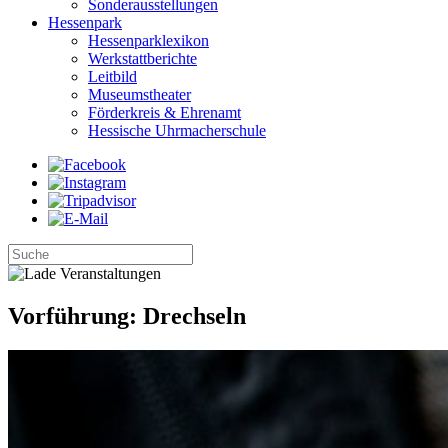
Sonderausstellungen
Hessenpark
Hessenparklexikon
Werkstattberichte
Leitbild
Museumstheater
Förderkreis & Ehrenamt
Hessische Uhrmacherschule
Vorführung: Drechseln