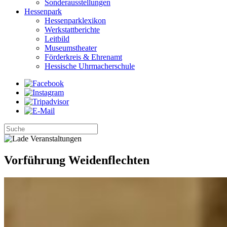
Sonderausstellungen
Hessenpark
Hessenparklexikon
Werkstattberichte
Leitbild
Museumstheater
Förderkreis & Ehrenamt
Hessische Uhrmacherschule
Vorführung Weidenflechten