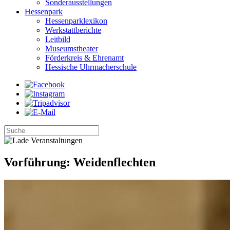
Sonderausstellungen
Hessenpark
Hessenparklexikon
Werkstattberichte
Leitbild
Museumstheater
Förderkreis & Ehrenamt
Hessische Uhrmacherschule
Vorführung: Weidenflechten