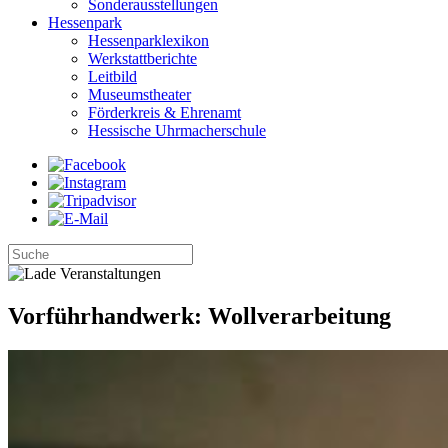
Sonderausstellungen
Hessenpark
Hessenparklexikon
Werkstattberichte
Leitbild
Museumstheater
Förderkreis & Ehrenamt
Hessische Uhrmacherschule
Vorführhandwerk: Wollverarbeitung