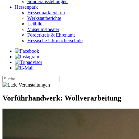
Sonderausstellungen
Hessenpark
Hessenparklexikon
Werkstattberichte
Leitbild
Museumstheater
Förderkreis & Ehrenamt
Hessische Uhrmacherschule
Vorführhandwerk: Wollverarbeitung