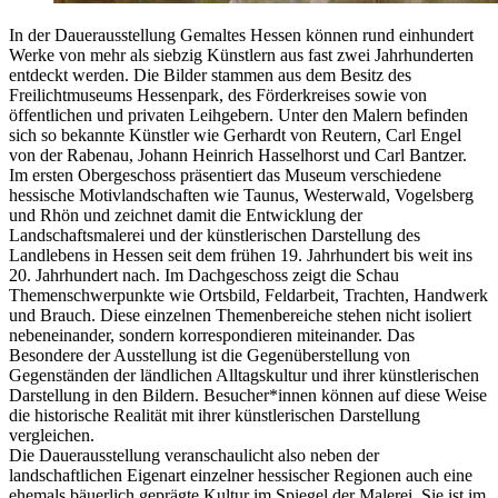
In der Dauerausstellung Gemaltes Hessen können rund einhundert
Werke von mehr als siebzig Künstlern aus fast zwei Jahrhunderten
entdeckt werden. Die Bilder stammen aus dem Besitz des
Freilichtmuseums Hessenpark, des Förderkreises sowie von
öffentlichen und privaten Leihgebern. Unter den Malern befinden
sich so bekannte Künstler wie Gerhardt von Reutern, Carl Engel
von der Rabenau, Johann Heinrich Hasselhorst und Carl Bantzer.
Im ersten Obergeschoss präsentiert das Museum verschiedene
hessische Motivlandschaften wie Taunus, Westerwald, Vogelsberg
und Rhön und zeichnet damit die Entwicklung der
Landschaftsmalerei und der künstlerischen Darstellung des
Landlebens in Hessen seit dem frühen 19. Jahrhundert bis weit ins
20. Jahrhundert nach. Im Dachgeschoss zeigt die Schau
Themenschwerpunkte wie Ortsbild, Feldarbeit, Trachten, Handwerk
und Brauch. Diese einzelnen Themenbereiche stehen nicht isoliert
nebeneinander, sondern korrespondieren miteinander. Das
Besondere der Ausstellung ist die Gegenüberstellung von
Gegenständen der ländlichen Alltagskultur und ihrer künstlerischen
Darstellung in den Bildern. Besucher*innen können auf diese Weise
die historische Realität mit ihrer künstlerischen Darstellung
vergleichen.
Die Dauerausstellung veranschaulicht also neben der
landschaftlichen Eigenart einzelner hessischer Regionen auch eine
ehemals bäuerlich geprägte Kultur im Spiegel der Malerei. Sie ist im