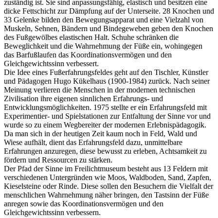
zuständig ist. Sie sind anpassungsfähig, elastisch und besitzen eine
dicke Fettschicht zur Dämpfung auf der Unterseite. 28 Knochen und
33 Gelenke bilden den Bewegungsapparat und eine Vielzahl von
Muskeln, Sehnen, Bändern und Bindegeweben geben den Knochen
des Fußgewölbes elastischen Halt. Schuhe schränken die
Beweglichkeit und die Wahrnehmung der Füße ein, wohingegen
das Barfußlaufen das Koordinationsvermögen und den
Gleichgewichtssinn verbessert.
Die Idee eines Fußerfahrungsfeldes geht auf den Tischler, Künstler
und Pädagogen Hugo Kükelhaus (1900-1984) zurück. Nach seiner
Meinung verlieren die Menschen in der modernen technischen
Zivilisation ihre eigenen sinnlichen Erfahrungs- und
Entwicklungsmöglichkeiten. 1975 stellte er ein Erfahrungsfeld mit
Experimentier- und Spielstationen zur Entfaltung der Sinne vor und
wurde so zu einem Wegbereiter der modernen Erlebnispädagogik.
Da man sich in der heutigen Zeit kaum noch in Feld, Wald und
Wiese aufhält, dient das Erfahrungsfeld dazu, unmittelbare
Erfahrungen anzuregen, diese bewusst zu erleben, Achtsamkeit zu
fördern und Ressourcen zu stärken.
Der Pfad der Sinne im Freilichtmuseum besteht aus 13 Feldern mit
verschiedenen Untergründen wie Moos, Waldboden, Sand, Zapfen,
Kieselsteine oder Rinde. Diese sollen den Besuchern die Vielfalt der
menschlichen Wahrnehmung näher bringen, den Tastsinn der Füße
anregen sowie das Koordinationsvermögen und den
Gleichgewichtssinn verbessern.