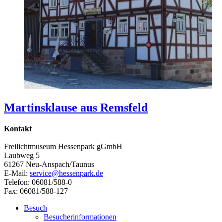
Martinsklause aus Remsfeld
Kontakt
Freilichtmuseum Hessenpark gGmbH
Laubweg 5
61267 Neu-Anspach/Taunus
E-Mail:
service@hessenpark.de
Telefon: 06081/588-0
Fax: 06081/588-127
Besuch
Besucherinformationen